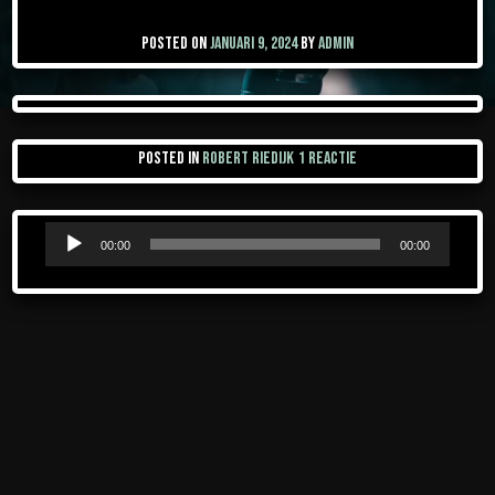
Posted on
januari 9, 2024
by
admin
op
Posted in
ROBERT RIEDIJK
1 reactie
See
pictures
Audiospeler
and
00:00
00:00
movies!!!